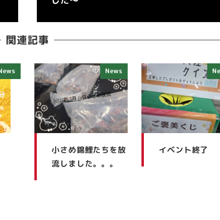
した～
関連記事
News
News
N
～
小さめ錦鯉たちを放
イベント終了
流しました。。。