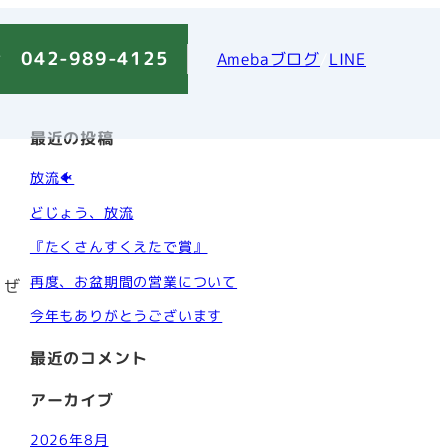
 042-989-4125
Amebaブログ
/
LINE
最近の投稿
放流🐠
どじょう、放流
『たくさんすくえたで賞』
再度、お盆期間の営業について
。ぜ
今年もありがとうございます
最近のコメント
アーカイブ
2026年8月