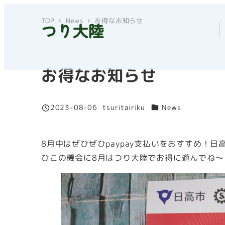
メ
TOP
News
お得なお知らせ
イ
ン
コ
ン
お得なお知らせ
テ
ン
カテゴリー
2023-08-06
tsuritairiku
News
ツ
投稿日
著
へ
者
移
8月中はぜひぜひpaypay支払いをおすすめ！日
動
ひこの機会に8月はつり大陸でお得に遊んでね～