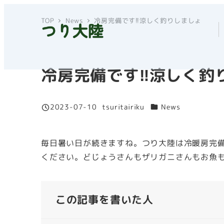
メ
TOP
News
冷房完備です‼涼しく釣りしましょ
イ
ン
コ
ン
冷房完備です‼涼しく釣
テ
ン
カテゴリー
2023-07-10
tsuritairiku
News
ツ
投稿日
著
へ
者
移
毎日暑い日が続きますね。つり大陸は冷暖房完
動
ください。どじょうさんもザリガニさんもお魚
この記事を書いた人