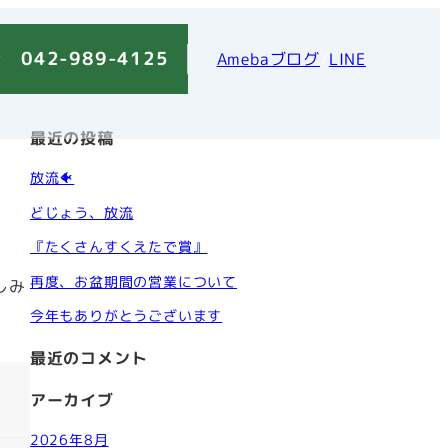
 042-989-4125
Amebaブログ
/
LINE
最近の投稿
放流🐠
どじょう、放流
『たくさんすくえたで賞』
再度、お盆期間の営業について
しみ
今年もありがとうございます
最近のコメント
アーカイブ
2026年8月