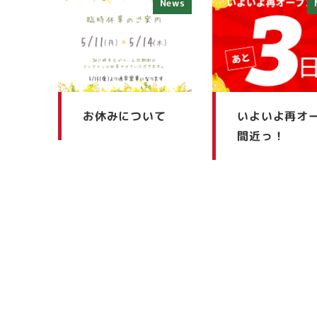
News
お休みについて
いよいよ再オ
間近っ！