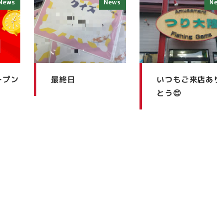
News
News
N
ープン
最終日
いつもご来店あ
とう😊