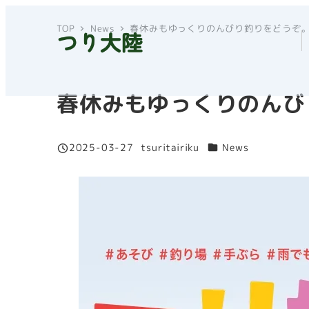
メ
TOP
News
春休みもゆっくりのんびり釣りをどうぞ
イ
ン
コ
ン
春休みもゆっくりのんび
テ
ン
カテゴリー
2025-03-27
tsuritairiku
News
ツ
投稿日
著
へ
者
移
動