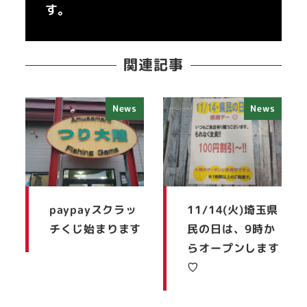
す。
関連記事
News
News
paypayスクラッ
11/14(火)埼玉県
チくじ始まります
民の日は、9時か
らオープンします
♡