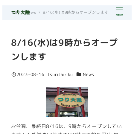
メ
TOP
News
8/16(水)は9時からオープンします
イ
MENU
ン
コ
8/16(水)は9時からオープ
ン
テ
ンします
ン
ツ
へ
カテゴリー
2023-08-16
tsuritairiku
News
投稿日
著
移
者
動
お盆週、最終日8/16は、9時からオープンしてい