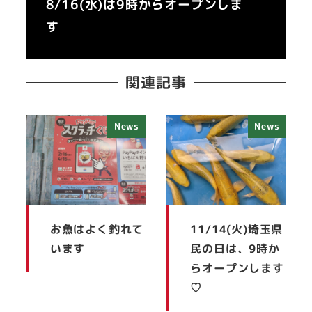
8/16(水)は9時からオープンしま
す
関連記事
News
News
お魚はよく釣れて
11/14(火)埼玉県
います
民の日は、9時か
らオープンします
♡