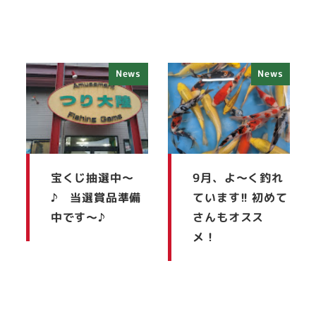
News
News
宝くじ抽選中～
9月、よ～く釣れ
♪ 当選賞品準備
ています!! 初めて
中です～♪
さんもオスス
メ！