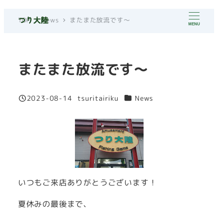
メ
TOP
News
またまた放流です～
イ
MENU
ン
コ
またまた放流です～
ン
テ
ン
カテゴリー
2023-08-14
tsuritairiku
News
投稿日
著
ツ
者
へ
移
動
いつもご来店ありがとうございます！
夏休みの最後まで、