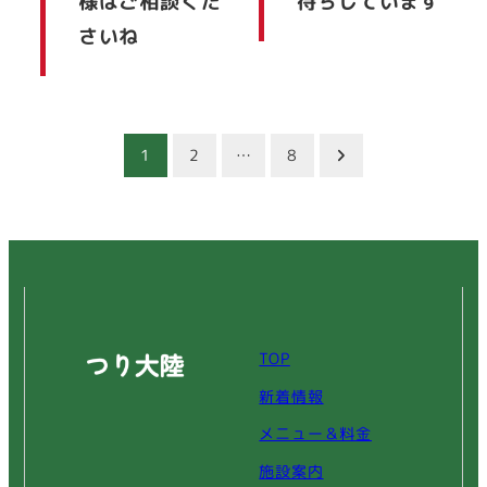
様はご相談くだ
待ちしています
さいね
投
1
2
…
8
稿
の
ペ
ー
TOP
ジ
新着情報
送
メニュー＆料金
り
施設案内