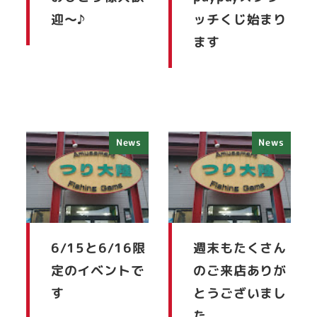
迎～♪
ッチくじ始まり
ます
News
News
6/15と6/16限
週末もたくさん
定のイベントで
のご来店ありが
す
とうございまし
た。