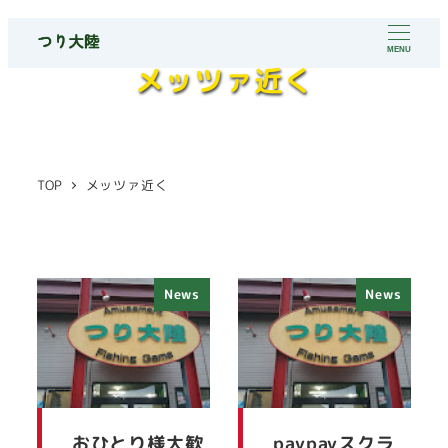
メ
イ
MENU
メッツァ近く
ン
コ
ン
テ
TOP
メッツァ近く
ン
ツ
へ
移
News
News
動
おひとり様大歓
paypayスクラ