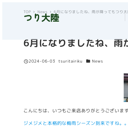
メ
TOP
News
6月になりましたね、雨が降ってもつり大
イ
ン
コ
ン
6月になりましたね、雨
テ
ン
カテゴリー
2024-06-03
tsuritairiku
News
ツ
投稿日
著
へ
者
移
動
こんにちは、いつもご来店ありがとうございま
ジメジメと本格的な梅雨シーズン到来ですね。