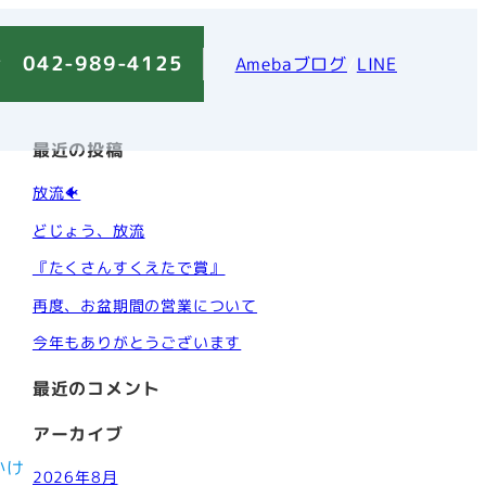
 042-989-4125
Amebaブログ
/
LINE
最近の投稿
放流🐠
どじょう、放流
『たくさんすくえたで賞』
再度、お盆期間の営業について
今年もありがとうございます
最近のコメント
アーカイブ
かけ
2026年8月