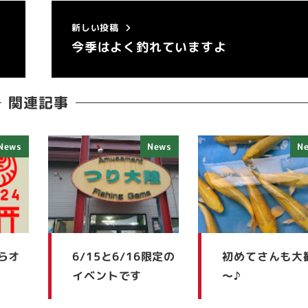
新しい投稿
今季はよく釣れていますよ
関連記事
News
News
N
からオ
6/15と6/16限定の
初めてさんも大
イベントです
～♪