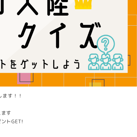
します！！
えます
トGET!