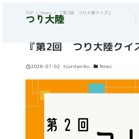
メ
TOP
News
『第2回 つり大陸クイズ』
イ
ン
コ
ン
『第2回 つり大陸クイ
テ
ン
カテゴリー
2026-07-02
tsuritairiku
News
ツ
投稿日
著
へ
者
移
動