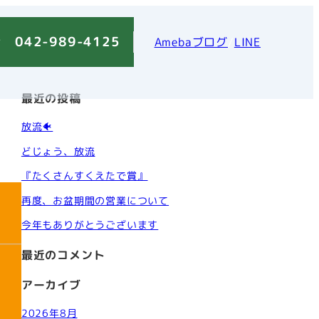
 042-989-4125
Amebaブログ
/
LINE
最近の投稿
放流🐠
どじょう、放流
『たくさんすくえたで賞』
再度、お盆期間の営業について
今年もありがとうございます
最近のコメント
アーカイブ
2026年8月