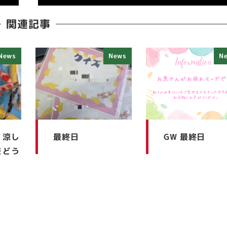
関連記事
News
News
N
、涼し
最終日
GW 最終日
をどう