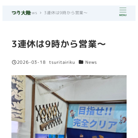
メ
TOP
News
3連休は9時から営業～
イ
MENU
ン
コ
3連休は9時から営業～
ン
テ
ン
カテゴリー
2026-03-18
tsuritairiku
News
投稿日
著
ツ
者
へ
移
動