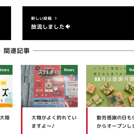
新しい投稿
放流しました🐠
関連記事
News
News
N
り大陸
大物がよく釣れてい
勤労感謝の日も
ますよ～♪
からオープンし