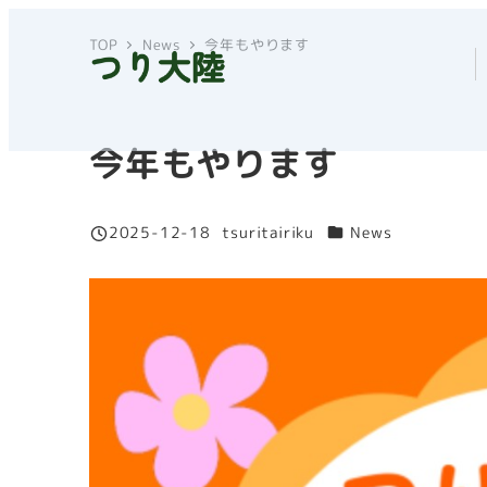
メ
TOP
News
今年もやります
イ
ン
コ
ン
今年もやります
テ
ン
カテゴリー
2025-12-18
tsuritairiku
News
ツ
投稿日
著
へ
者
移
動