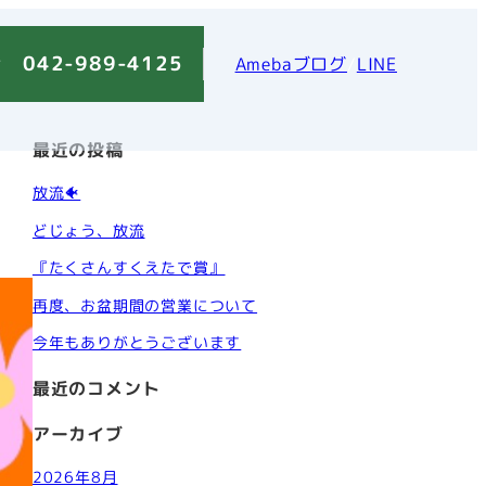
 042-989-4125
Amebaブログ
/
LINE
最近の投稿
放流🐠
どじょう、放流
『たくさんすくえたで賞』
再度、お盆期間の営業について
今年もありがとうございます
最近のコメント
アーカイブ
2026年8月