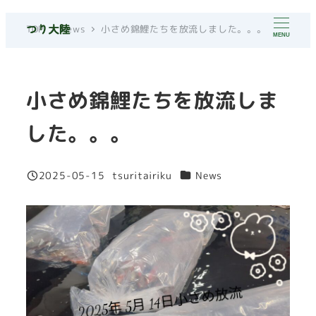
メ
TOP
News
小さめ錦鯉たちを放流しました。。。
イ
MENU
ン
コ
小さめ錦鯉たちを放流しま
ン
テ
した。。。
ン
ツ
へ
カテゴリー
2025-05-15
tsuritairiku
News
投稿日
著
移
者
動