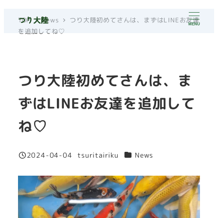
メ
TOP
News
つり大陸初めてさんは、まずはLINEお友達
イ
MENU
を追加してね♡
ン
コ
ン
つり大陸初めてさんは、ま
テ
ン
ずはLINEお友達を追加して
ツ
へ
ね♡
移
動
カテゴリー
2024-04-04
tsuritairiku
News
投稿日
著
者