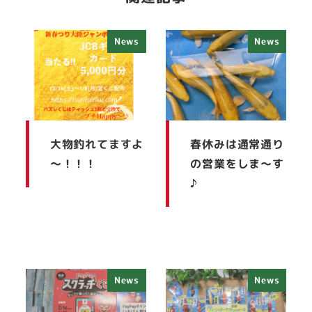
News
News
大物釣れてますよ
春休みは通常通り
～！！！
の営業をしま～す
♪
News
News