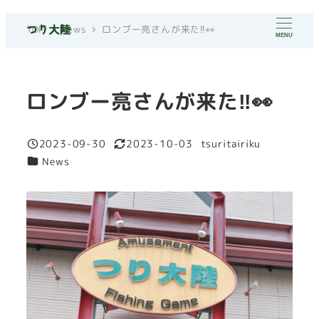
メ
TOP
News
ロンブー亮さんが来た‼👀
イ
MENU
ン
コ
ロンブー亮さんが来た‼👀
ン
テ
ン
2023-09-30
2023-10-03
tsuritairiku
投稿日
更新日
著
ツ
カテゴリー
News
者
へ
移
動