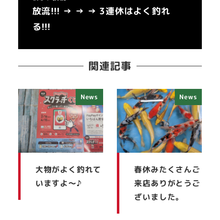
放流!!! → → → 3連休はよく釣れ
る!!!
関連記事
News
News
大物がよく釣れて
春休みたくさんご
いますよ～♪
来店ありがとうご
ざいました。