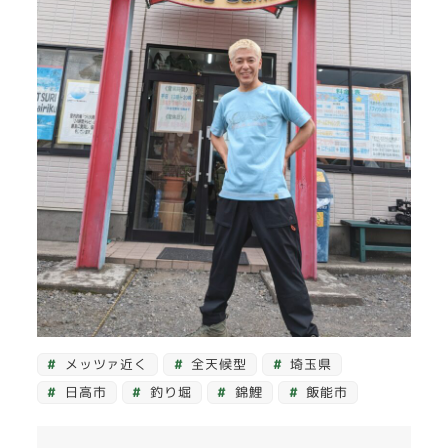
メッツァ近く
全天候型
埼玉県
日高市
釣り堀
錦鯉
飯能市